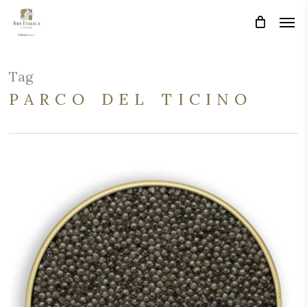
Skip
Men
Men
to
main
content
Tag
parco del ticino