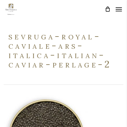
Skip
Men
Men
to
main
content
sevruga-royal-
caviale-ars-
italica-italian-
caviar-perlage-2