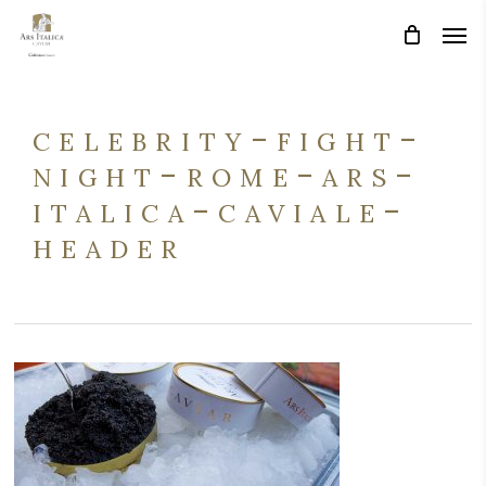
Skip
Men
Men
to
main
content
celebrity-fight-
night-rome-ars-
italica-caviale-
header