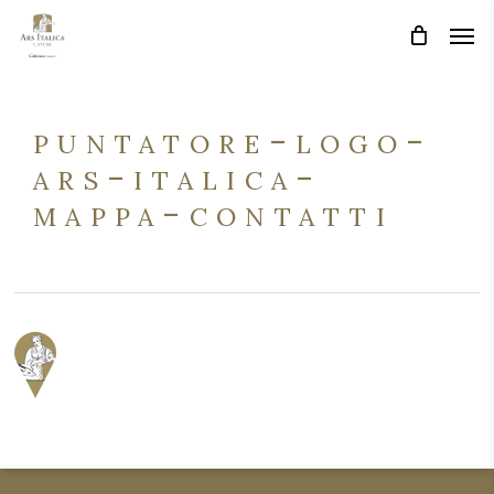
Skip
Men
Men
to
main
content
puntatore-logo-
ars-italica-
mappa-contatti